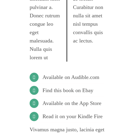
pulvinar a.
Curabitur non
Donec rutrum
nulla sit amet
congue leo
nisl tempus
eget
convallis quis
malesuada.
ac lectus.
Nulla quis
lorem ut
Available on Audible.com
Find this book on Ebay
Available on the App Store
Read it on your Kindle Fire
Vivamus magna justo, lacinia eget