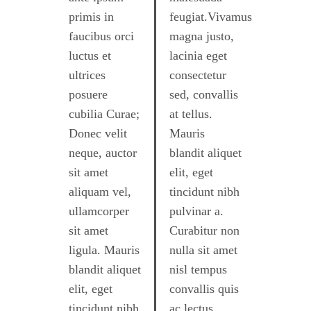
primis in
feugiat.Vivamus
faucibus orci
magna justo,
luctus et
lacinia eget
ultrices
consectetur
posuere
sed, convallis
cubilia Curae;
at tellus.
Donec velit
Mauris
neque, auctor
blandit aliquet
sit amet
elit, eget
aliquam vel,
tincidunt nibh
ullamcorper
pulvinar a.
sit amet
Curabitur non
ligula. Mauris
nulla sit amet
blandit aliquet
nisl tempus
elit, eget
convallis quis
tincidunt nibh
ac lectus.