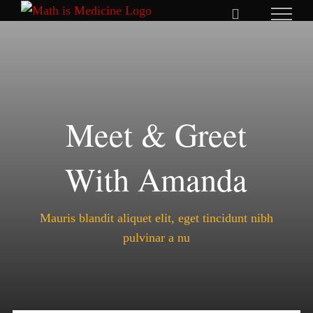
Skip
to
content
Meet & Greet
With Amanda
Mauris blandit aliquet elit, eget tincidunt nibh
pulvinar a nu